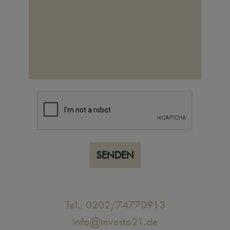
SENDEN
Tel.: 0202/74770913
info@investo21.de